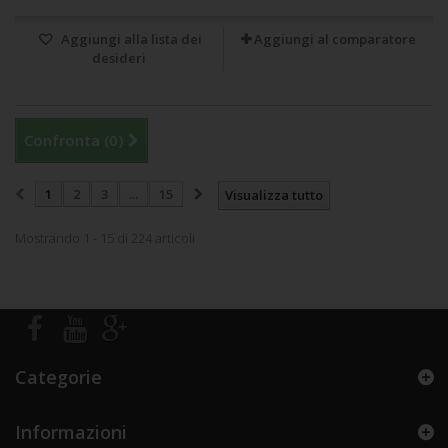
Aggiungi alla lista dei
Aggiungi al comparatore
desideri
Confronta (
0
)
1
2
3
...
15
Visualizza tutto
Mostrando 1 - 15 di 224 articoli
Categorie
Informazioni