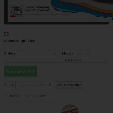
S3
Ci sono 224 prodotti.
Ordina
Mostra
per pagina
Confronta (
0
)
1
2
3
...
15
Visualizza tutto
Mostrando 1 - 15 di 224 articoli