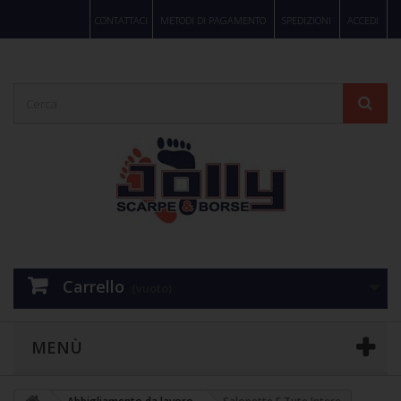
CONTATTACI
METODI DI PAGAMENTO
SPEDIZIONI
ACCEDI
Carrello
(vuoto)
MENÙ