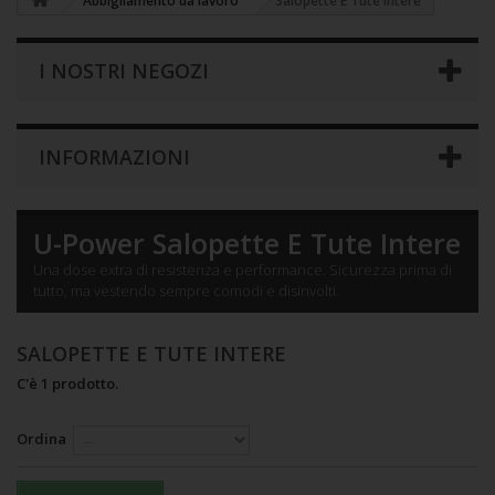
Abbigliamento da lavoro
Salopette E Tute Intere
I NOSTRI NEGOZI
INFORMAZIONI
U-Power
Salopette E Tute Intere
Una dose extra di resistenza e performance. Sicurezza prima di
tutto, ma vestendo sempre comodi e disinvolti.
SALOPETTE E TUTE INTERE
C'è 1 prodotto.
Ordina