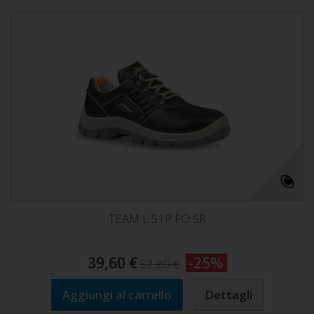
TEAM L S1P FO SR
39,60 €
-25%
52,80 €
Aggiungi al carrello
Dettagli