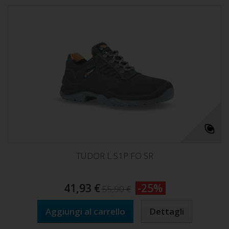
TUDOR L S1P FO SR
41,93 €
-25%
55,90 €
Aggiungi al carrello
Dettagli