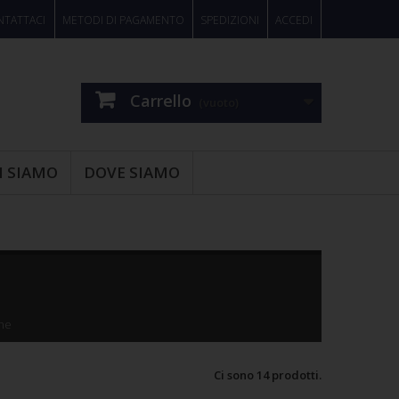
TATTACI
METODI DI PAGAMENTO
SPEDIZIONI
ACCEDI
Carrello
(vuoto)
I SIAMO
DOVE SIAMO
one
Ci sono 14 prodotti.