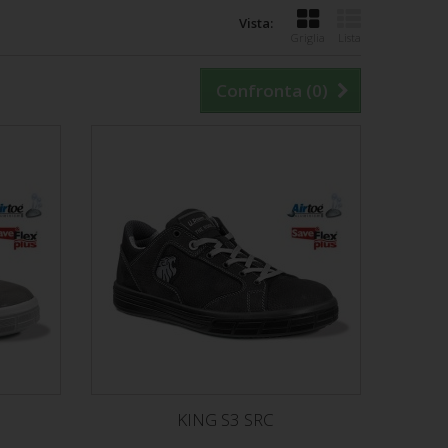
Vista:
Griglia
Lista
Confronta (
0
)
KING S3 SRC