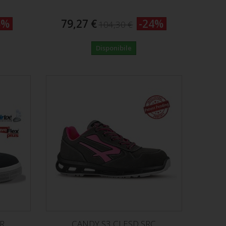
5%
79,27 €
-24%
104,30 €
Disponibile
SR
CANDY S3 CI ESD SRC