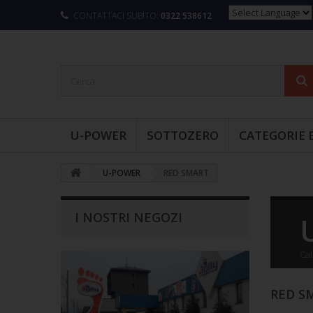
CONTATTACI SUBITO:
0322 538612
U-POWER
SOTTOZERO
CATEGORIE 
U-POWER
RED SMART
I NOSTRI NEGOZI
Cal
RED S