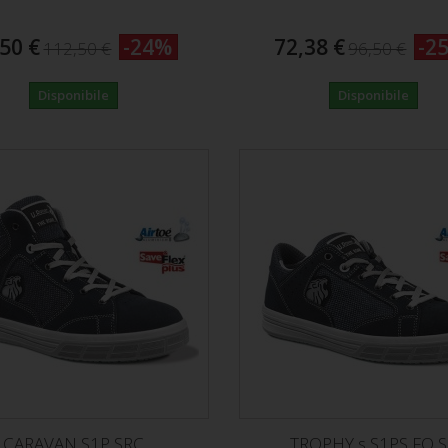
50 €
-24%
72,38 €
-2
112,50 €
96,50 €
Disponibile
Disponibile
CARAVAN S1P SRC
TROPHY s S1PS FO 