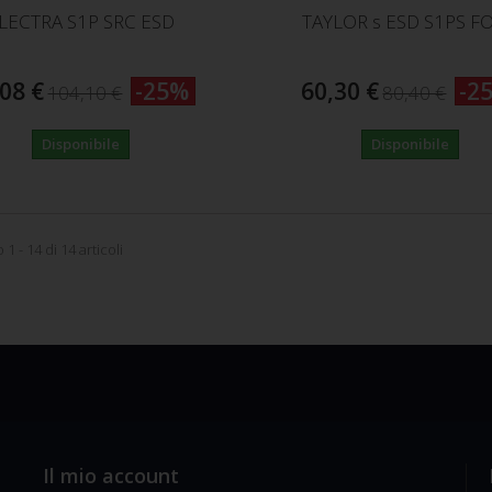
LECTRA S1P SRC ESD
TAYLOR s ESD S1PS FO
08 €
-25%
60,30 €
-2
104,10 €
80,40 €
Disponibile
Disponibile
1 - 14 di 14 articoli
Il mio account