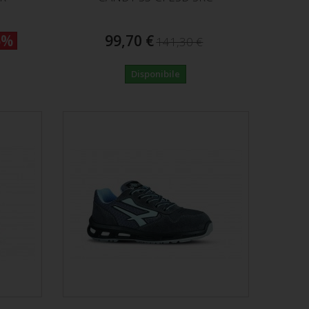
5%
99,70 €
141,30 €
Disponibile