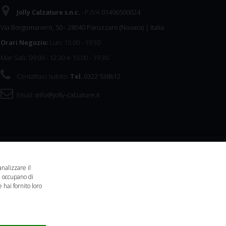
Jolly Calzature s.n.c.
- P.IVA
01496500024
.
Via Borgomanero, 50
-
28040
Paruzzaro
(
Novara
) |
Italia
Orari Negozio:
Lun: 15:00 - 19:30.
Mar-Sab: 09:00 - 12:30 e 15:00 - 19:30.
Contattaci subito:
Tel.
0322 538612
Email:
info@jolly-calzature.it
analizzare il
si occupano di
 hai fornito loro