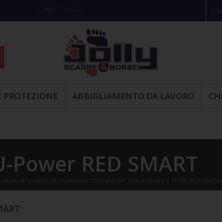
Powered by
Translate
CON
E PROTEZIONE
ABBIGLIAMENTO DA LAVORO
CH
U-Power
RED SMART
zature di sicurezza totalmente “Metal Free” che assicura il 100% di protezi
MART