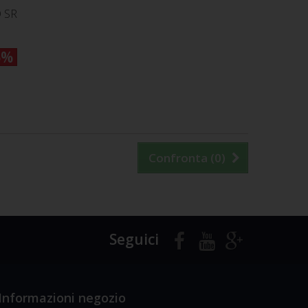
 SR
5%
Confronta (
0
)
Seguici
Informazioni negozio