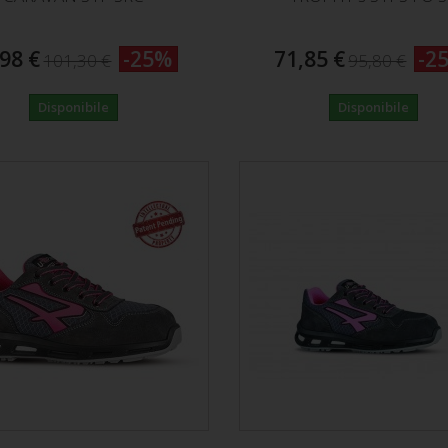
98 €
-25%
71,85 €
-2
101,30 €
95,80 €
Disponibile
Disponibile