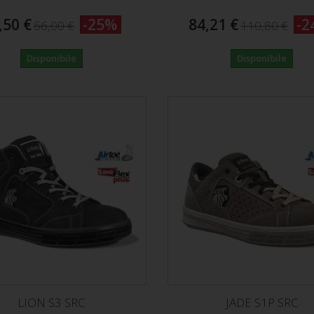
,50 €
-25%
84,21 €
-2
66,00 €
110,80 €
Disponibile
Disponibile
LION S3 SRC
JADE S1P SRC