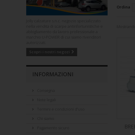
Ordina
Jolly calzature s.n.c. negozio specializzato
nella vendita di scarpe antinfortunistiche e
Mostrando 
abbigliamento da lavoro professionale a
marchio U-POWER di cui siamo rivenditori
autorizzati.
Scopri i nostri negozi
INFORMAZIONI
Consegna
Note legali
Termini e condizioni d'uso
Chi siamo
BRE
Pagamento sicuro