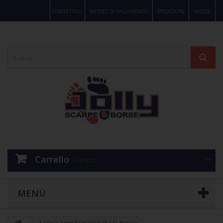
CONTATTACI
METODI DI PAGAMENTO
SPEDIZIONI
ACCEDI
Carrello
(vuoto)
MENÙ