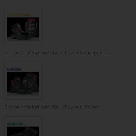
Scarpe antinfortunistiche U-Power Concept Plus
Scarpe antinfortunistiche U-Power U-Spider