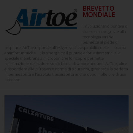
BREVETTO
MONDIALE
Il rivoluzionario puntale di
sicurezza che grazie alla
tecnologia AirToe
permette al piede di
respirare. AirToe risponde all'esigenza di traspirabilità delle
scarpa
antinfortunistiche
; la sinergia tra il puntale a fori asimmetrici e la
speciale membrana a micropori che lo ricopre permette
l'eliminazione del sudore sooto forma di vapore acqueo. AirToe, oltre
a rispondere alle più severe norme di sicurezza, garantisce la perfetta
impermeabilità e l'assoluta traspirabilità anche dopo molte ore di uso
intensivo.